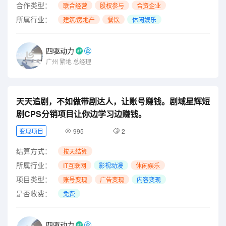
合作类型：
联合经营
股权参与
合资企业
所属行业：
建筑/房地产
餐饮
休闲娱乐
四驱动力
广州
繁地
总经理
天天追剧，不如做带剧达人，让账号赚钱。剧域星辉短
剧CPS分销项目让你边学习边赚钱。
变现项目
995
2
结算方式：
按天结算
所属行业：
IT互联网
影视动漫
休闲娱乐
项目类型：
账号变现
广告变现
内容变现
是否收费：
免费
四驱动力