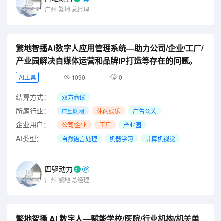
广州
繁地
总经理
繁地智播AI数字人应用管理系统—助力公司/企业/工厂/
产业园解决自媒体运营和品牌IP打造等存在的问题。
AI工具
1090
0
结算方式：
双方商议
所属行业：
IT互联网
休闲娱乐
广告公关
企业用户：
公司/企业
工厂
产业园
AI类型：
自然语言处理
机器学习
计算机视觉
四驱动力
广州
繁地
总经理
繁地智播 AI 数字人—赋能学校/医院/行业机构/机关单