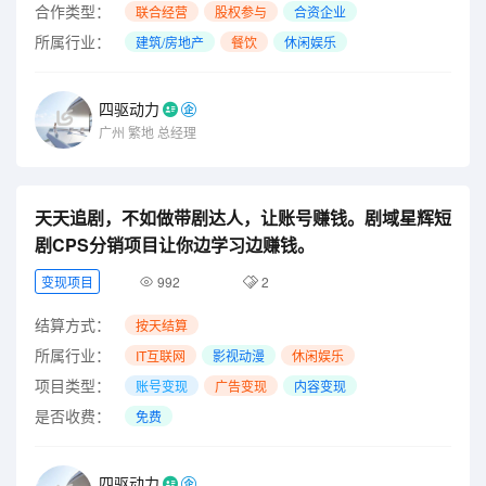
合作类型：
联合经营
股权参与
合资企业
所属行业：
建筑/房地产
餐饮
休闲娱乐
四驱动力
广州
繁地
总经理
天天追剧，不如做带剧达人，让账号赚钱。剧域星辉短
剧CPS分销项目让你边学习边赚钱。
变现项目
992
2
结算方式：
按天结算
所属行业：
IT互联网
影视动漫
休闲娱乐
项目类型：
账号变现
广告变现
内容变现
是否收费：
免费
四驱动力