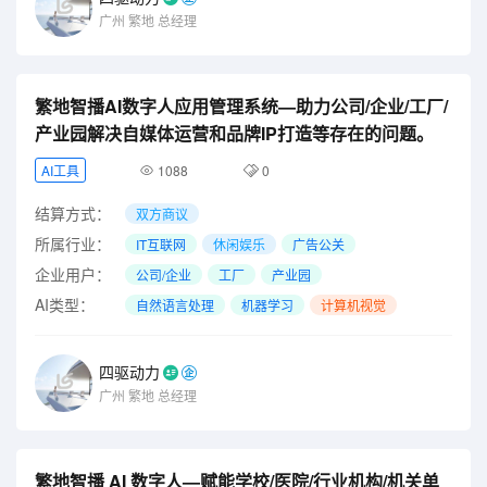
广州
繁地
总经理
繁地智播AI数字人应用管理系统—助力公司/企业/工厂/
产业园解决自媒体运营和品牌IP打造等存在的问题。
AI工具
1088
0
结算方式：
双方商议
所属行业：
IT互联网
休闲娱乐
广告公关
企业用户：
公司/企业
工厂
产业园
AI类型：
自然语言处理
机器学习
计算机视觉
四驱动力
广州
繁地
总经理
繁地智播 AI 数字人—赋能学校/医院/行业机构/机关单