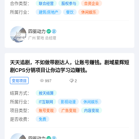
合作类型：
联合经营
股权参与
合资企业
所属行业：
建筑/房地产
餐饮
休闲娱乐
四驱动力
广州
繁地
总经理
天天追剧，不如做带剧达人，让账号赚钱。剧域星辉短
剧CPS分销项目让你边学习边赚钱。
变现项目
997
2
结算方式：
按天结算
所属行业：
IT互联网
影视动漫
休闲娱乐
项目类型：
账号变现
广告变现
内容变现
是否收费：
免费
四驱动力