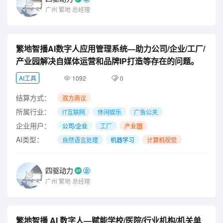
广州
繁地
总经理
繁地智播AI数字人应用管理系统—助力公司/企业/工厂/
产业园解决自媒体运营和品牌IP打造等存在的问题。
AI工具
1092
0
结算方式：
双方商议
所属行业：
IT互联网
休闲娱乐
广告公关
企业用户：
公司/企业
工厂
产业园
AI类型：
自然语言处理
机器学习
计算机视觉
四驱动力
广州
繁地
总经理
繁地智播 AI 数字人—赋能学校/医院/行业机构/机关单