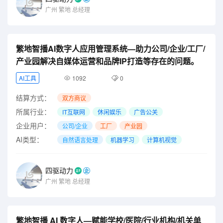
广州
繁地
总经理
繁地智播AI数字人应用管理系统—助力公司/企业/工厂/
产业园解决自媒体运营和品牌IP打造等存在的问题。
AI工具
1092
0
结算方式：
双方商议
所属行业：
IT互联网
休闲娱乐
广告公关
企业用户：
公司/企业
工厂
产业园
AI类型：
自然语言处理
机器学习
计算机视觉
四驱动力
广州
繁地
总经理
繁地智播 AI 数字人—赋能学校/医院/行业机构/机关单