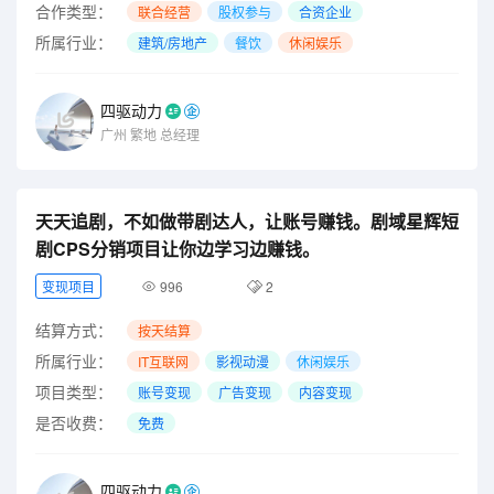
合作类型：
联合经营
股权参与
合资企业
所属行业：
建筑/房地产
餐饮
休闲娱乐
四驱动力
广州
繁地
总经理
天天追剧，不如做带剧达人，让账号赚钱。剧域星辉短
剧CPS分销项目让你边学习边赚钱。
变现项目
996
2
结算方式：
按天结算
所属行业：
IT互联网
影视动漫
休闲娱乐
项目类型：
账号变现
广告变现
内容变现
是否收费：
免费
四驱动力