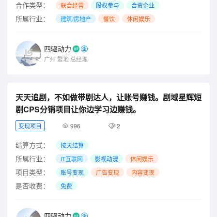
合作类型：
联合经营
股权参与
合资企业
所属行业：
建筑/房地产
餐饮
休闲娱乐
四驱动力
广州
繁地
总经理
天天追剧，不如做带剧达人，让账号赚钱。剧域星辉短
剧CPS分销项目让你边学习边赚钱。
变现项目
996
2
结算方式：
按天结算
所属行业：
IT互联网
影视动漫
休闲娱乐
项目类型：
账号变现
广告变现
内容变现
是否收费：
免费
四驱动力