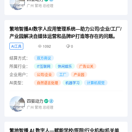
广州
繁地
总经理
繁地智播AI数字人应用管理系统—助力公司/企业/工厂/
产业园解决自媒体运营和品牌IP打造等存在的问题。
AI工具
1092
0
结算方式：
双方商议
所属行业：
IT互联网
休闲娱乐
广告公关
企业用户：
公司/企业
工厂
产业园
AI类型：
自然语言处理
机器学习
计算机视觉
四驱动力
广州
繁地
总经理
繁地智播 AI 数字人—赋能学校/医院/行业机构/机关单