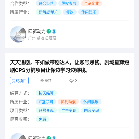
合作类型：
联合经营
股权参与
合资企业
所属行业：
建筑/房地产
餐饮
休闲娱乐
四驱动力
广州
繁地
总经理
天天追剧，不如做带剧达人，让账号赚钱。剧域星辉短
剧CPS分销项目让你边学习边赚钱。
变现项目
997
2
结算方式：
按天结算
所属行业：
IT互联网
影视动漫
休闲娱乐
项目类型：
账号变现
广告变现
内容变现
是否收费：
免费
四驱动力