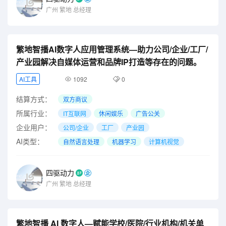
广州
繁地
总经理
繁地智播AI数字人应用管理系统—助力公司/企业/工厂/
产业园解决自媒体运营和品牌IP打造等存在的问题。
AI工具
1092
0
结算方式：
双方商议
所属行业：
IT互联网
休闲娱乐
广告公关
企业用户：
公司/企业
工厂
产业园
AI类型：
自然语言处理
机器学习
计算机视觉
四驱动力
广州
繁地
总经理
繁地智播 AI 数字人—赋能学校/医院/行业机构/机关单