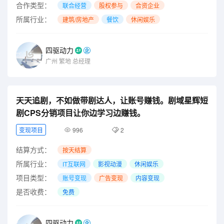
合作类型：
联合经营
股权参与
合资企业
所属行业：
建筑/房地产
餐饮
休闲娱乐
四驱动力
广州
繁地
总经理
天天追剧，不如做带剧达人，让账号赚钱。剧域星辉短
剧CPS分销项目让你边学习边赚钱。
变现项目
996
2
结算方式：
按天结算
所属行业：
IT互联网
影视动漫
休闲娱乐
项目类型：
账号变现
广告变现
内容变现
是否收费：
免费
四驱动力