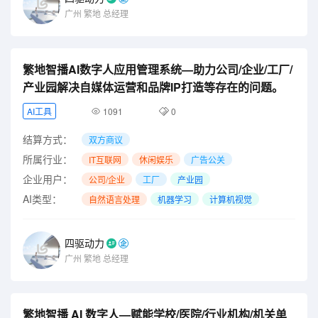
广州
繁地
总经理
繁地智播AI数字人应用管理系统—助力公司/企业/工厂/
产业园解决自媒体运营和品牌IP打造等存在的问题。
AI工具
1091
0
结算方式：
双方商议
所属行业：
IT互联网
休闲娱乐
广告公关
企业用户：
公司/企业
工厂
产业园
AI类型：
自然语言处理
机器学习
计算机视觉
四驱动力
广州
繁地
总经理
繁地智播 AI 数字人—赋能学校/医院/行业机构/机关单