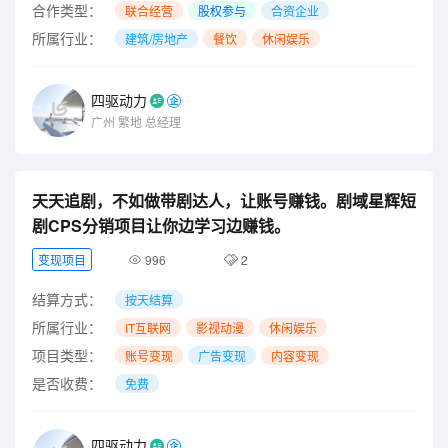
合作类型：
联合经营
股权参与
合资企业
所属行业：
建筑/房地产
餐饮
休闲娱乐
四驱动力
广州
繁地
总经理
天天追剧，不如做带剧达人，让账号赚钱。剧域星辉短
剧CPS分销项目让你边学习边赚钱。
变现项目
996
2
结算方式：
按天结算
所属行业：
IT互联网
影视动漫
休闲娱乐
项目类型：
账号变现
广告变现
内容变现
是否收费：
免费
四驱动力