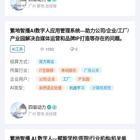
广州
繁地
总经理
繁地智播AI数字人应用管理系统—助力公司/企业/工厂/
产业园解决自媒体运营和品牌IP打造等存在的问题。
AI工具
1092
0
结算方式：
双方商议
所属行业：
IT互联网
休闲娱乐
广告公关
企业用户：
公司/企业
工厂
产业园
AI类型：
自然语言处理
机器学习
计算机视觉
四驱动力
广州
繁地
总经理
繁地智播 AI 数字人—赋能学校/医院/行业机构/机关单