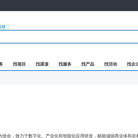
社群
务
找项目
找渠道
找服务
找产品
找活动
找企
”为使命，致力于数字化、产业化和智能化应用研发，赋能城镇商业体和农