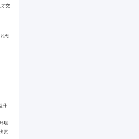
人才交
，推动
型升
环境
出贡