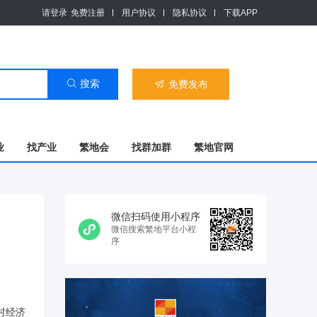
请登录
免费注册
用户协议
隐私协议
下载APP
搜索

免费发布

业
找产业
繁地会
找群加群
繁地官网
微信扫码使用小程序
微信搜索繁地平台小程
序
村经济