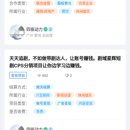
合作类型：
联合经营
股权参与
合资企业
所属行业：
建筑/房地产
餐饮
休闲娱乐
四驱动力
广州
繁地
总经理
天天追剧，不如做带剧达人，让账号赚钱。剧域星辉短
剧CPS分销项目让你边学习边赚钱。
变现项目
992
2
结算方式：
按天结算
所属行业：
IT互联网
影视动漫
休闲娱乐
项目类型：
账号变现
广告变现
内容变现
是否收费：
免费
四驱动力