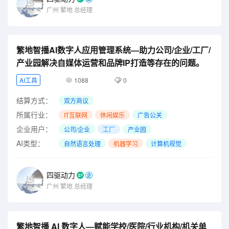
广州
繁地
总经理
繁地智播AI数字人应用管理系统—助力公司/企业/工厂/
产业园解决自媒体运营和品牌IP打造等存在的问题。
AI工具
1088
0
结算方式：
双方商议
所属行业：
IT互联网
休闲娱乐
广告公关
企业用户：
公司/企业
工厂
产业园
AI类型：
自然语言处理
机器学习
计算机视觉
四驱动力
广州
繁地
总经理
繁地智播 AI 数字人—赋能学校/医院/行业机构/机关单