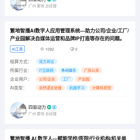
广州
繁地
总经理
繁地智播AI数字人应用管理系统—助力公司/企业/工厂/
产业园解决自媒体运营和品牌IP打造等存在的问题。
AI工具
1092
0
结算方式：
双方商议
所属行业：
IT互联网
休闲娱乐
广告公关
企业用户：
公司/企业
工厂
产业园
AI类型：
自然语言处理
机器学习
计算机视觉
四驱动力
广州
繁地
总经理
繁地智播 AI 数字人—赋能学校/医院/行业机构/机关单