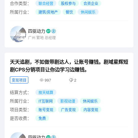
合作类型：
联合经营
股权参与
合资企业
所属行业：
建筑/房地产
餐饮
休闲娱乐
四驱动力
广州
繁地
总经理
天天追剧，不如做带剧达人，让账号赚钱。剧域星辉短
剧CPS分销项目让你边学习边赚钱。
变现项目
997
2
结算方式：
按天结算
所属行业：
IT互联网
影视动漫
休闲娱乐
项目类型：
账号变现
广告变现
内容变现
是否收费：
免费
四驱动力